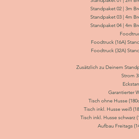
Standpaket 01 | 2m Bre
Standpaket 02 | 3m Bre
Standpaket 03
| 4
m Bre
Standpaket 04
| 4
m Bre
Foodtru
Foodtruck (16A) Stand
Foodtruck (32A) Stand
Zusätzlich zu Deinem Stand
Strom 3
Eckstan
Garantierter W
Tisch ohne Husse (180c
Tisch inkl. Husse weiß (1
Tisch inkl. Husse schwarz 
Aufbau Freitags (14