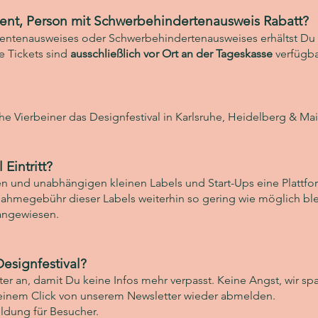
ent, Person mit Schwerbehindertenausweis Rabatt?
udentenausweises oder Schwerbehindertenausweises erhältst Du 
e Tickets sind
ausschließlich vor Ort an der Tageskasse
verfügba
che Vierbeiner das Designfestival in Karlsruhe, Heidelberg & M
Eintritt?
den und unabhängigen kleinen Labels und Start-Ups eine Plattfo
nahmegebühr dieser Labels weiterhin so gering wie möglich bleib
 angewiesen.
esignfestival?
er an, damit Du keine Infos mehr verpasst. Keine Angst, wir s
it einem Click von unserem Newsletter wieder abmelden.
dung für Besucher.