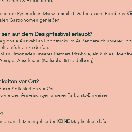
(Karlsruhe & Heidelberg).
wie in der Pyramide in Mainz brauchst Du für unsere Foodarea
KE
onalen Gastronomen genießen.
sen auf dem Designfestival erlaubt?
 regionale Auswahl an Foodtrucks im Außenbereich unserer Loca
elt entführen zu dürfen.
l an Limonaden unseres Partners fritz-kola, ein kühles Hoepfner
Weingut Anselmann (Karlsruhe & Heidelberg).
hkeiten vor Ort?
 Parkmöglichkeiten vor Ort.
sowie den Anweisungen unserer Parkplatz-Einweiser.
t?
rund von Platzmangel leider
KEINE
Möglichkeit dafür.