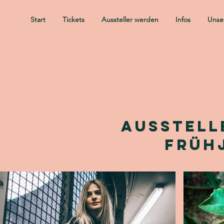
Start
Tickets
Aussteller werden
Infos
Unser
Ausstell
Früh