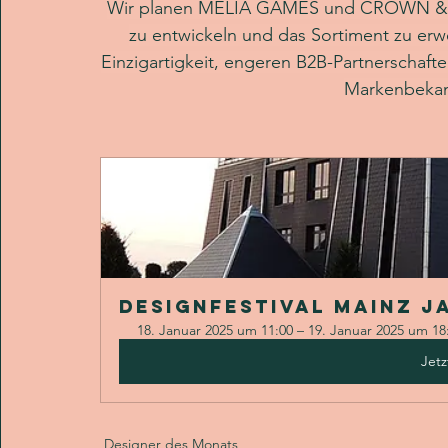
Wir planen MELIA GAMES und CROWN & TI
zu entwickeln und das Sortiment zu erwe
Einzigartigkeit, engeren B2B-Partnerschaft
Markenbekann
Designfestival Mainz J
18. Januar 2025 um 11:00 – 19. Januar 2025 um 1
Jet
Designer des Monats