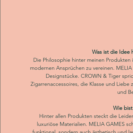
Was ist die Idee
Die Philosophie hinter meinen Produkten 
modernen Ansprüchen zu vereinen. MELIA G
Designstücke. CROWN & Tiger spric
Zigarrenaccessoires, die Klasse und Liebe z
und Be
Wie bist
Hinter allen Produkten steckt die Leid
luxuriöse Materialien. MELIA GAMES scha
funktional, sondern auch ästhetisch und 