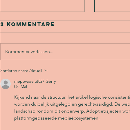
2 Kommentare
Kommentar verfassen...
Designer des
Desig
Sortieren nach:
Aktuell
Monats April
Monat
mepovapelut827 Gerry
2024 | Dawn of
2024 |
08. Mai
Shapes
Taule
Kijkend naar de structuur, het artikel logische consist
Tahia
worden duidelijk uitgelegd en gerechtvaardigd. De web
landschap rondom dit onderwerp. Adoptietrajecten word
platformgebaseerde mediaëcosystemen.