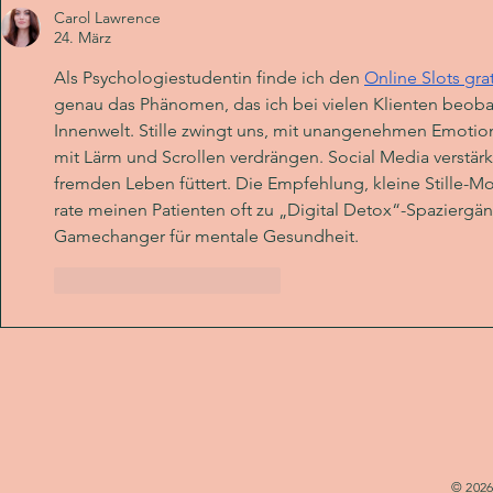
Carol Lawrence
24. März
Als Psychologiestudentin finde ich den 
Online Slots gra
genau das Phänomen, das ich bei vielen Klienten beoba
Innenwelt. Stille zwingt uns, mit unangenehmen Emotione
mit Lärm und Scrollen verdrängen. Social Media verstärk
fremden Leben füttert. Die Empfehlung, kleine Stille-Mo
rate meinen Patienten oft zu „Digital Detox“-Spaziergä
Gamechanger für mentale Gesundheit.
Gefällt mir
Antworten
© 2026