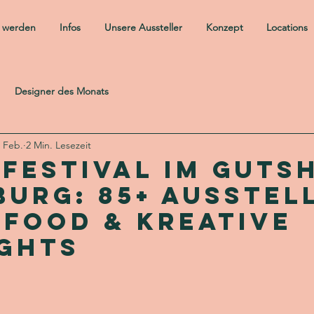
r werden
Infos
Unsere Aussteller
Konzept
Locations
Designer des Monats
. Feb.
2 Min. Lesezeit
festival im Guts
urg: 85+ Ausstel
tfood & kreative
ights