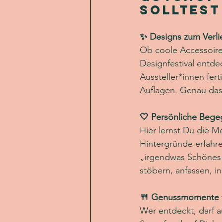
solltest
✨ Designs zum Verl
Ob coole Accessoir
Designfestival entdec
Aussteller*innen fert
Auflagen. Genau das
🤍 Persönliche Beg
Hier lernst Du die M
Hintergründe erfahre
„irgendwas Schönes“,
stöbern, anfassen, 
🍴 Genussmomente f
Wer entdeckt, darf 