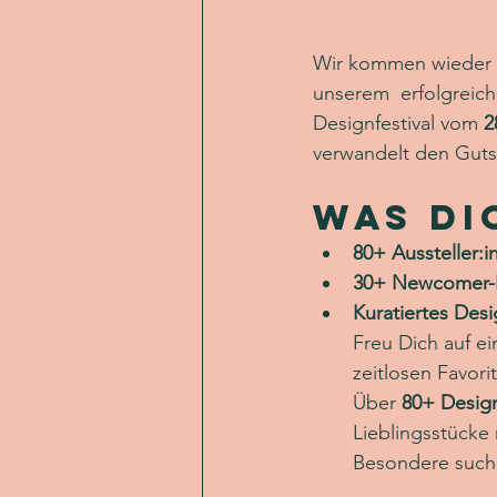
Wir kommen wieder 
unserem  erfolgreich
Designfestival vom 
2
verwandelt den Gutsh
Was Di
80+ Aussteller:i
30+ Newcomer-
Kuratiertes Des
Freu Dich auf ei
zeitlosen Favor
Über 
80+ Design
Lieblingsstücke 
Besondere such