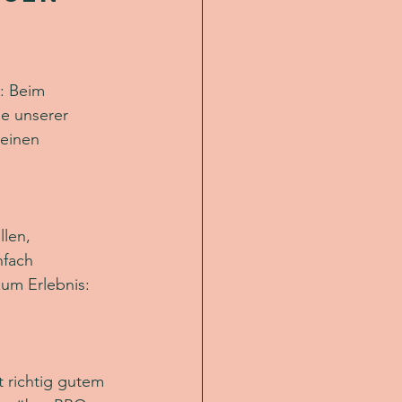
: Beim 
le unserer 
leinen 
len, 
nfach 
um Erlebnis: 
 richtig gutem 