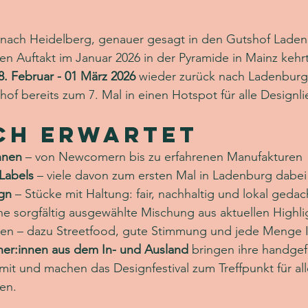
nach Heidelberg, genauer gesagt in den Gutshof Laden
en Auftakt im Januar 2026 in der Pyramide in Mainz kehrt
8. Februar - 01 März 2026
 wieder zurück nach Ladenburg
of bereits zum 7. Mal in einen Hotspot für alle Designl
ch erwartet
nnen
 – von Newcomern bis zu erfahrenen Manufakturen
Labels
 – viele davon zum ersten Mal in Ladenburg dabei
ign
 – Stücke mit Haltung: fair, nachhaltig und lokal gedac
ne sorgfältig ausgewählte Mischung aus aktuellen Highli
iten – dazu Streetfood, gute Stimmung und jede Menge In
er:innen aus dem In- und Ausland
 bringen ihre handgef
mit und machen das Designfestival zum Treffpunkt für all
en.