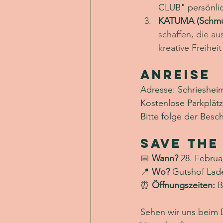
CLUB" persönlic
KATUMA (Schmu
schaffen, die au
kreative Freihe
Anreise
Adresse: Schrieshei
Kostenlose Parkplät
Bitte folge der Besc
Save the
📅 
Wann? 
28. Februa
📍 
Wo? 
Gutshof Lad
⏰ 
Öffnungszeiten:
 
Sehen wir uns beim D