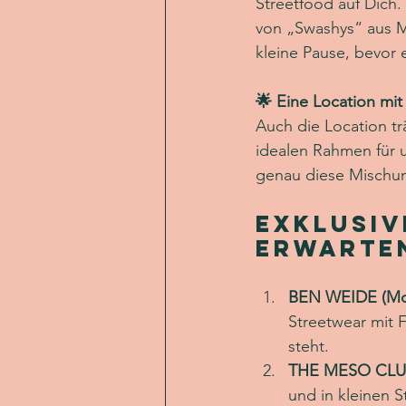
Streetfood auf Dich.
von „Swashys“ aus Ma
kleine Pause, bevor 
🌟 Eine Location mit
Auch die Location tr
idealen Rahmen für un
genau diese Mischun
Exklusiv
erwarte
BEN WEIDE (Mo
Streetwear mit F
steht.
THE MESO CLUB 
und in kleinen 