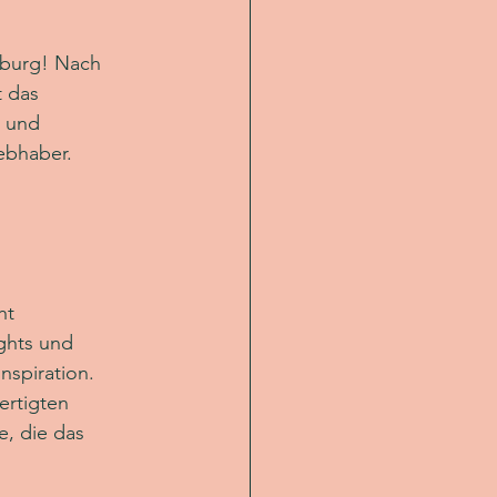
burg! Nach 
 das 
 und 
iebhaber.
ht
ghts und 
spiration. 
ertigten 
e, die das 