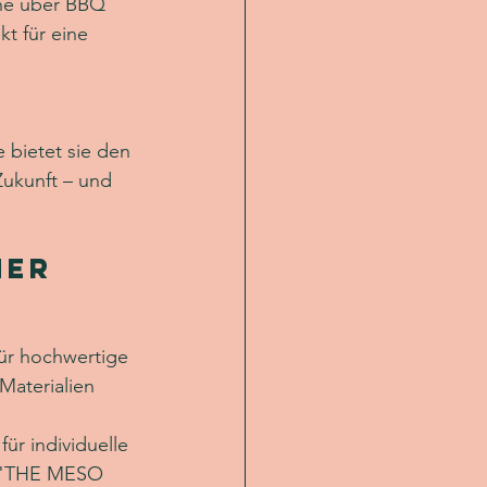
uhe über BBQ 
t für eine 
 bietet sie den 
Zukunft – und 
ner 
für hochwertige 
Materialien 
r individuelle 
on "THE MESO 