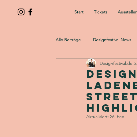
Start
Tickets
Ausstelle
Alle Beiträge
Designfestival News
Designfestival.de
5
Design
Ladenb
Stree
Highl
Aktualisiert:
26. Feb.