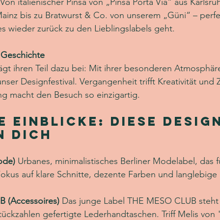
 Von italienischer Pinsa von „Pinsa Porta Via“ aus Karlsr
inz bis zu Bratwurst & Co. von unserem „Güni“ – perfek
es wieder zurück zu den Lieblingslabels geht.
 Geschichte
ägt ihren Teil dazu bei: Mit ihrer besonderen Atmosphäre
ser Designfestival. Vergangenheit trifft Kreativität und 
g macht den Besuch so einzigartig.
e Einblicke: Diese Desig
n dich
de) 
Urbanes, minimalistisches Berliner Modelabel, das 
okus auf klare Schnitte, dezente Farben und langlebige 
(Accessoires) 
Das junge Label THE MESO CLUB steht fü
Stückzahlen gefertigte Lederhandtaschen. Triff Melis v