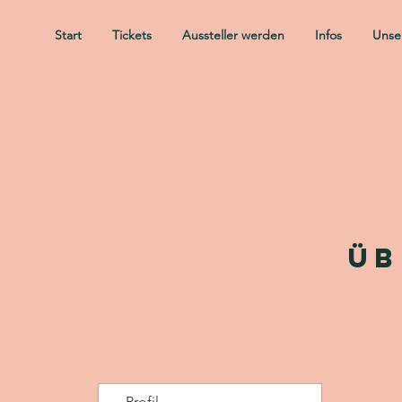
Start
Tickets
Aussteller werden
Infos
Unser
üb
Profil